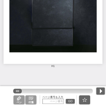
H1
ページ番号を入力
GO
ペン
付箋